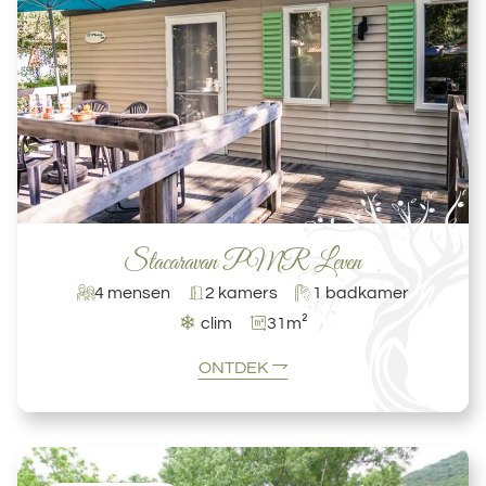
Stacaravan PMR Leven
4 mensen
2 kamers
1 badkamer
❄
clim
31m²
ONTDEK