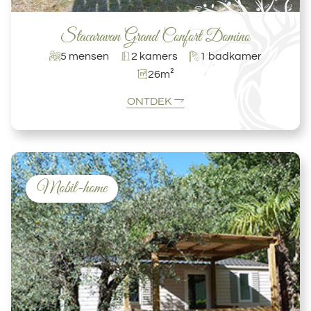
Stacaravan Grand Confort Domino
5 mensen
2 kamers
1 badkamer
26m²
ONTDEK
Mobil-home