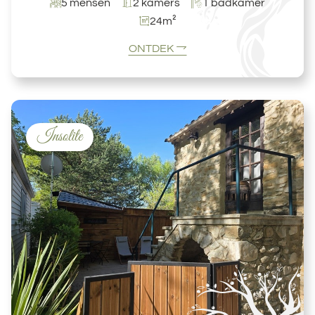
5 mensen
2 kamers
1 badkamer
24m²
ONTDEK
Insolite