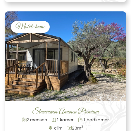
Mobil-home
Stacaravan Amanea Premium
2 mensen
1 kamer
1 badkamer
❄
clim
23m²