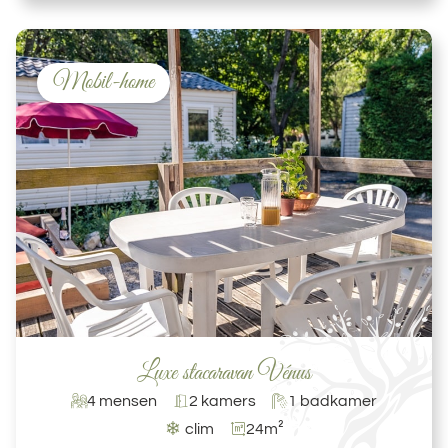
Mobil-home
Luxe stacaravan Vénus
4 mensen
2 kamers
1 badkamer
❄
clim
24m²