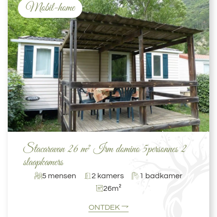
Mobil-home
Stacaravan 26 m² Irm domino 5personnes 2
slaapkamers
5 mensen
2 kamers
1 badkamer
26m²
ONTDEK