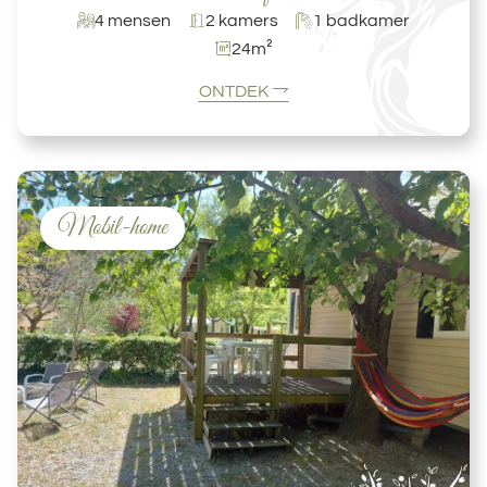
4 mensen
2 kamers
1 badkamer
24m²
ONTDEK
Mobil-home