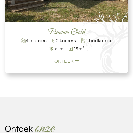
Premium Chalet
4 mensen
2 kamers
1 badkamer
❄
clim
35m²
ONTDEK
onze
Ontdek