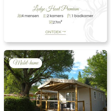
Lodge Hout Premium
4 mensen
2 kamers
1 badkamer
27m²
ONTDEK
Mobil-home