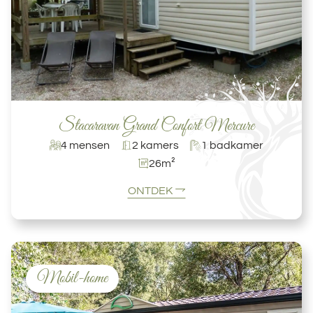
Stacaravan Grand Confort Mercure
4 mensen
2 kamers
1 badkamer
26m²
ONTDEK
Mobil-home