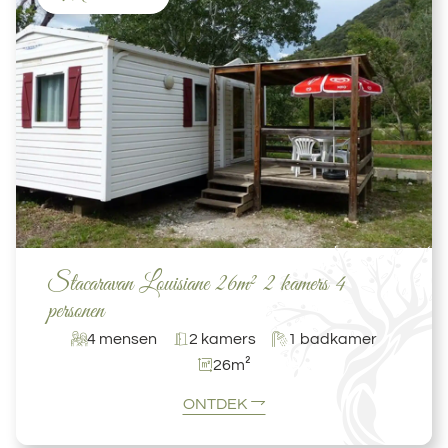
Stacaravan Louisiane 26m² 2 kamers 4
personen
4 mensen
2 kamers
1 badkamer
26m²
ONTDEK