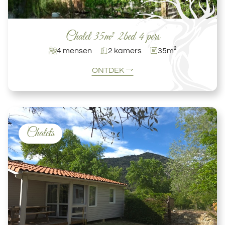
Chalet 35m² 2bed 4 pers
4 mensen
2 kamers
35m²
ONTDEK
Chalets