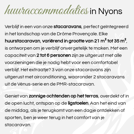
huuraccommodaties
in Nyons
Verblijf in een van onze
stacaravans
, perfect geïntegreerd
in het landschap van de Drôme Provençale. Elke
huurstacaravan
,
variërend in grootte van 21 m² tot 35 m²
,
is ontworpen om je verblijf onvergetelijk te maken. Met een
capaciteit van
2 tot 6 personen
zijn ze uitgerust met alle
voorzieningen die je nodig hebt voor een comfortabel
verblijf. Het extraatje? 3 van onze stacaravans zijn
uitgerust met airconditioning, waaronder 2 stacaravans
uit de Vénus-serie en de PMR-stacaravan.
Geniet van
zonnige ochtenden op het terras
, overdekt of in
de open lucht, ontspan op de
ligstoelen
. Aan het eind van
de middag, als je terugkomt van een dagje ontdekken of
sporten, ben je weer terug in het comfort van je
stacaravan.