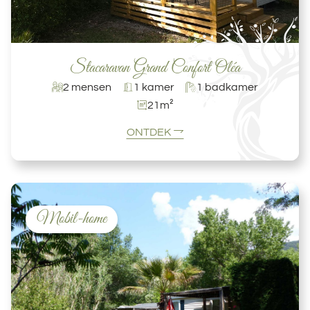
Stacaravan Grand Confort Oléa
2 mensen
1 kamer
1 badkamer
21m²
ONTDEK
Mobil-home