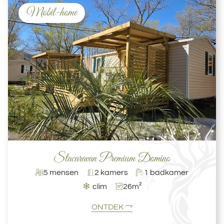
Mobil-home
Stacaravan Premium Domino
5 mensen
2 kamers
1 badkamer
❄
clim
26m²
ONTDEK