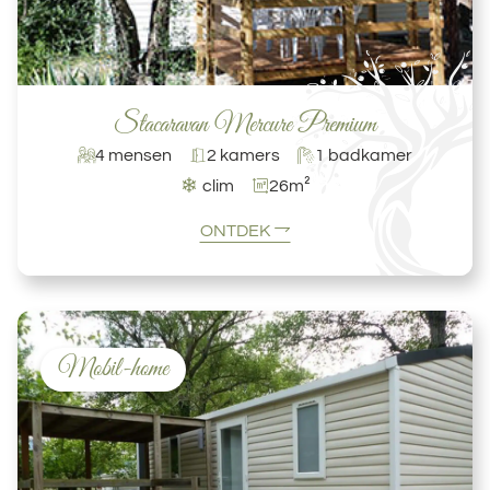
Stacaravan Mercure Premium
4 mensen
2 kamers
1 badkamer
❄
clim
26m²
ONTDEK
Mobil-home